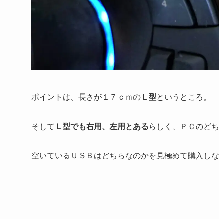
ポイントは、長さが１７ｃｍの
Ｌ型
というところ。
そして
Ｌ型でも右用、左用とある
らしく、ＰＣのどち
空いているＵＳＢはどちらなのかを見極めて購入しな