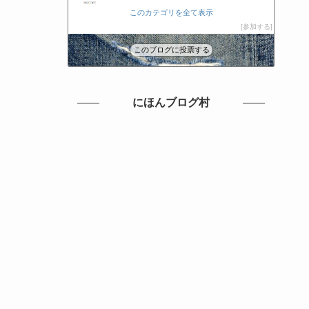
製造業DXライブラリ
8位
このカテゴリを全て表示
【ミナログ】製造業社長の逆襲
9位
参加する
カイゼンブログ
10位
このブログに投票する
アヤセ機工 Sales of machine and to
11位
思い付いたら書いてみる
12位
神業へのチャレンジブログ
13位
中小製造業に新規営業の風を！コラボレックス社長 岸野浩通
14位
にほんブログ村
電子基板の匠 特許から見るモノ作り技術
15位