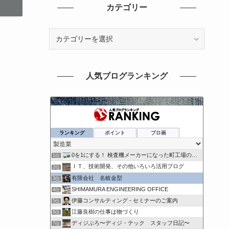
カテゴリー
カ
テ
ゴ
リ
人気ブログランキング
ー
ランキング
ポイント
ブロ画
0を1にする！ 検査機メーカーになった町工場のブログ
1位
ＩＴ、技術開発、その他いろいろ活用ブログ
2位
有限会社 名岐金型
3位
SHIMAMURA ENGINEERING OFFICE
4位
伊藤コンサルティング - セミナーのご案内
5位
江藤良樹の仕事は物づくり
6位
ディジぶろ〜ディジ・テック スタッフ日記〜
7位