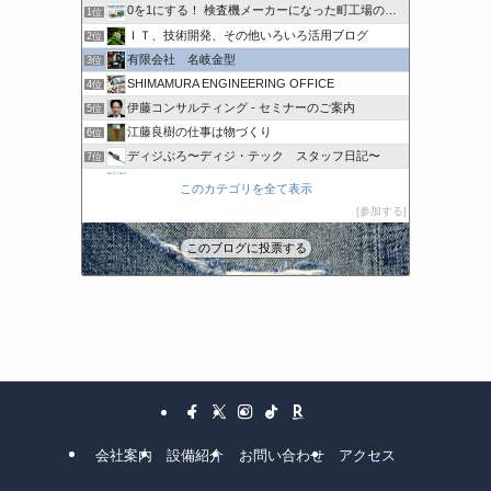
0を1にする！ 検査機メーカーになった町工場のブログ
1位
ＩＴ、技術開発、その他いろいろ活用ブログ
2位
有限会社 名岐金型
3位
SHIMAMURA ENGINEERING OFFICE
4位
伊藤コンサルティング - セミナーのご案内
5位
江藤良樹の仕事は物づくり
6位
ディジぶろ〜ディジ・テック スタッフ日記〜
7位
製造業DXライブラリ
8位
このカテゴリを全て表示
【ミナログ】製造業社長の逆襲
9位
参加する
カイゼンブログ
10位
このブログに投票する
若白髪が多い人はカネもちになる
11位
アヤセ機工 Sales of machine and to
12位
神業へのチャレンジブログ
13位
中小製造業に新規営業の風を！コラボレックス社長 岸野浩通
14位
電子基板の匠 特許から見るモノ作り技術
15位
会社案内
設備紹介
お問い合わせ
アクセス